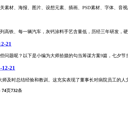
材、海报、图片、设想元素、插画、PSD素材、字体、音视频模板、简
列高铁、每一辆汽车，灰钙涂料手艺含量低，历经三年研发，硬度
12-21
些问题呢？以下是小编为大师拾掇的勾当筹谋方案9篇，七夕节当日
-12-21
利大师及时总结经验和教训。这充实表现了董事长对病院员工的人文
共
74
页
732
条