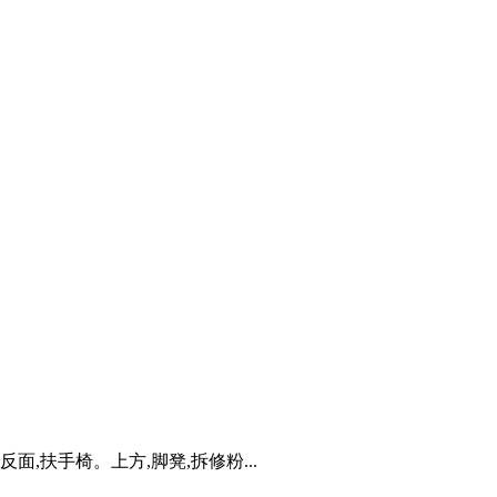
面,扶手椅。上方,脚凳,拆修粉...