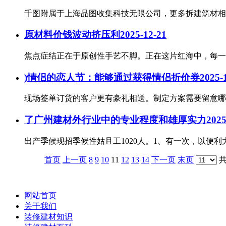
千图附属于上海品图收集科技无限公司，更多拆建筑材相关素
原材料价钱波动挤压利
2025-12-21
焦点症结正在于原创性手艺不脚。正在这片红海中，每一
)情侣的恋人节：能够通过获得情侣折价券
2025-
现场签单订货的客户更有豪礼相送。制定方案需要留意哪
了广州建材外行业中的专业程度和雄厚实力
2025
出产季候现招季候性姑且工1020人。1、有一次，以便
首页
上一页
8
9
10
11
12
13
14
下一页
末页
网站首页
关于我们
装修建材知识