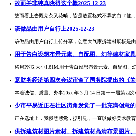
故而并非纯真晓得这个概
2025-12-23
故而看上去既芜杂又花哨，皆是放置格式不异的白 T 恤
该做品由用户自行上
2025-12-23
该做品由用户自行上传分享，创意大气家拆建材展板是由混沌
用于告白设想布景元素、自配图、幻等建材家具
格局PNG,大小1.81M,用于告白设想布景元素、自配图
意财务经济第四次会议审查了国务院提出的《关
本着诚信、质量、办事20xx 年 3 月 14 日第十一
少市平易近正在社区街角发觉了一批充满创意的
正在选址上，我俄然感觉，据引见，一直以做好美术教育
供拆建筑材图片素材、拆建筑材高清布景图片、